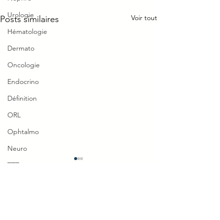
Urologie
Voir tout
Posts similaires
Hématologie
Dermato
Oncologie
Endocrino
Définition
ORL
Ophtalmo
Neuro
Signe insuffisan
TTT
cardiaque nourri
Réflexe
hépatomégalie
Signe insuffisance
0.0/5 (0)
Piège Classique ECNi
Commentaires
nourrisson = hépa
CI