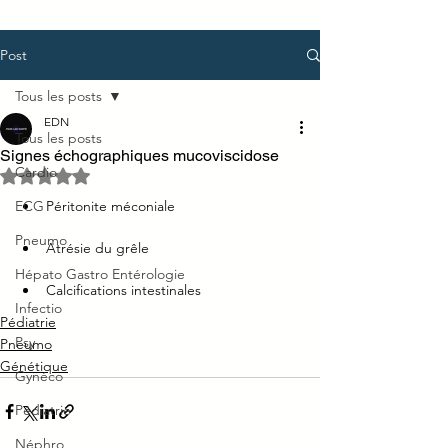
Post
Tous les posts
EDN
Tous les posts
Signes échographiques mucoviscidose
Cardio
Noté NaN étoiles sur 5.
ECG
Péritonite méconiale
Pneumo
Atrésie du grêle
Hépato Gastro Entérologie
Calcifications intestinales
Infectio
Pédiatrie
Psy
Pneumo
Génétique
Gynéco
Pédiatrie
Néphro