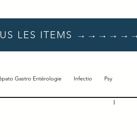
US LES ITEMS →→→→→
épato Gastro Entérologie
Infectio
Psy
Hématologie
Dermato
Oncologie
Neuro
TTT
Réflexe