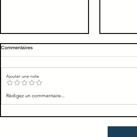
Commentaires
Ajouter une note
Item 2 Les valeurs
Item 1 : La 
Rédigez un commentaire...
professionnelles du médecin
malade, co
et des autres professions de
annonce de 
santé
formation du
personnalis