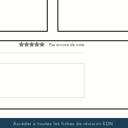
Noté 0 étoile sur 5.
Pas encore de note
relation médecin-
Prise en charge d'un OAP
mmunication,
aux urgences
maladie grave,
 patient,
ation des soins
Accéder à toutes les fiches de révision EDN