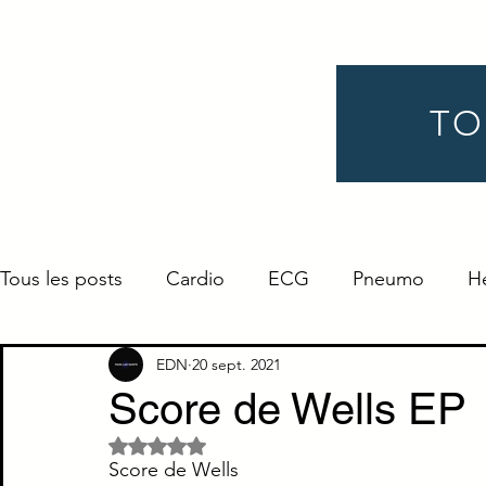
TO
Tous les posts
Cardio
ECG
Pneumo
H
Gynéco
Pédiatrie
Néphro
Urologie
EDN
20 sept. 2021
Score de Wells EP
Noté NaN étoiles sur 5.
Endocrino
Définition
ORL
Ophtalmo
Score de Wells