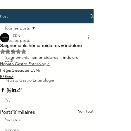
Post
Tous les posts
EDN
Tous les posts
Saignements hémorroïdaires = indolore
Cardio
Noté NaN étoiles sur 5.
Saignements hémorroïdaires = indolore
ECG
Hépato Gastro Entérologie
Piège Classique ECNi
Pneumo
Réflexe
Hépato Gastro Entérologie
Infectio
Psy
Gynéco
Voir tout
Posts similaires
Pédiatrie
Néphro