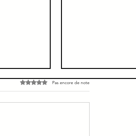
Carcinome pulmonaire
Noté 0 étoile sur 5.
Pas encore de note
épidermoïde = Malpighien 
proximale
Carcinome pulmonaire
épidermoïde = Malpighien =
proximale
it = Lobe moyen