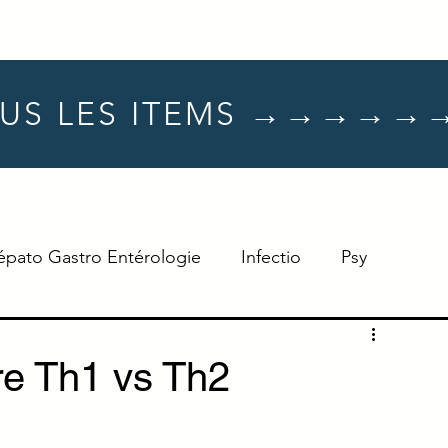
US LES ITEMS →→→→→
épato Gastro Entérologie
Infectio
Psy
Hématologie
Dermato
Oncologie
re Th1 vs Th2
Neuro
TTT
Réflexe