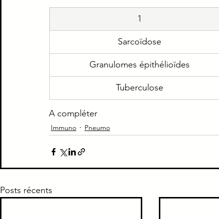
1
Piège Classique ECNi
CI
Médecine intern
Sarcoïdose
Paradoxe contre intuitif
Ortho
Santé Publ
Granulomes épithélioïdes
Tuberculose
A compléter
Immuno
Pneumo
Posts récents