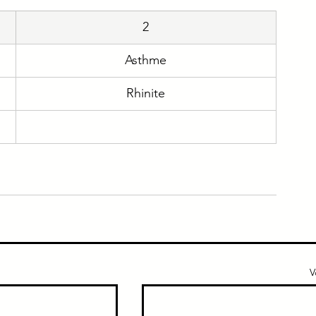
2
e
Immuno
Gériatrie
Addicto
Asthme
ique
Urgence
Rhinite
V