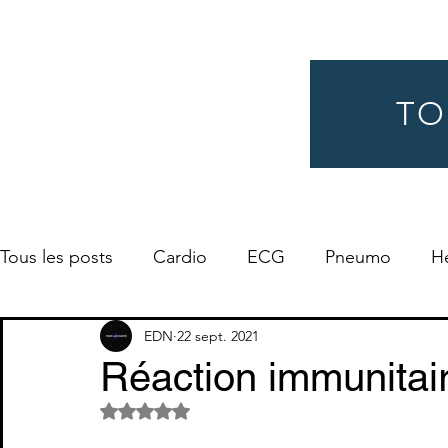
TO
Tous les posts
Cardio
ECG
Pneumo
H
Gynéco
Pédiatrie
Néphro
Urologie
EDN
22 sept. 2021
Réaction immunitai
Noté NaN étoiles sur 5.
Endocrino
Définition
ORL
Ophtalmo