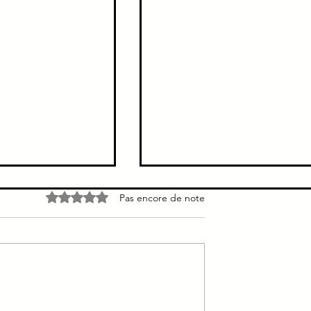
e → Pas de
Douleur colique hépatique
Noté 0 étoile sur 5.
Pas encore de note
s voies biliaires
Brutale, intense inhibe la
aires ne sont pas
respiration continue à type de
la cholecystite
broiement ou de crampe sièg
épigastre = 2/3 des cas siège
hypochondre droit =...