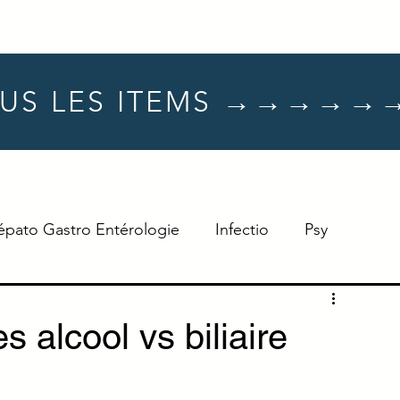
US LES ITEMS →→→→→
épato Gastro Entérologie
Infectio
Psy
Hématologie
Dermato
Oncologie
s alcool vs biliaire
Neuro
TTT
Réflexe