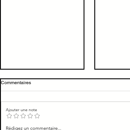
Cholécystite →
Cholecystit
Commentaires
cholécystectomie < 72h
dilatation de
TTT Cholécystite = ATB +
Les voies bili
cholécystectomie au plus vite
dilatées dans 
Ajouter une note
Rédigez un commentaire...