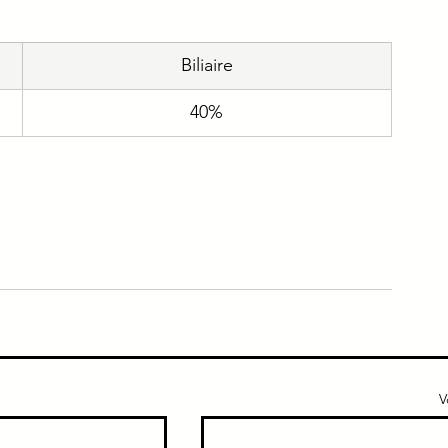
e
Immuno
Gériatrie
Addicto
Biliaire
40%
ique
Urgence
V