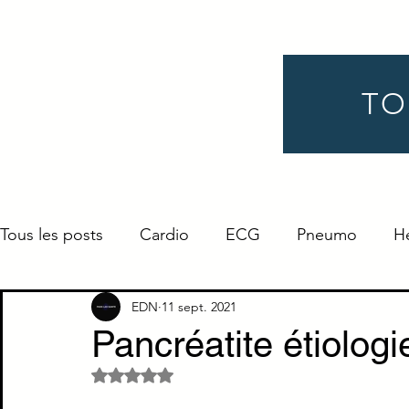
TO
Tous les posts
Cardio
ECG
Pneumo
H
Gynéco
Pédiatrie
Néphro
Urologie
EDN
11 sept. 2021
Pancréatite étiologie
Noté NaN étoiles sur 5.
Endocrino
Définition
ORL
Ophtalmo