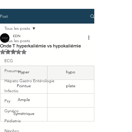
Post
Tous les posts
EDN
Tous les posts
Onde T hyperkaliémie vs hypokaliémie
Cardio
Noté NaN étoiles sur 5.
ECG
Pneumo
Hyper
hypo
Hépato Gastro Entérologie
Pointue
plate
Infectio
Ample
Psy
Gynéco
Symétrique
Pédiatrie
Néphro