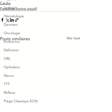
Cardio
Urologie
Paradoxe contre intuitif
Hématologie
Dermato
Oncologie
Voir tout
Posts similaires
Endocrino
Définition
ORL
Ophtalmo
Neuro
TTT
Réflexe
Piège Classique ECNi
CI