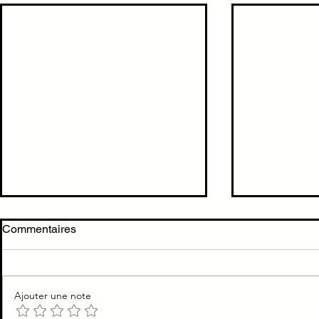
Ne pas confondre anti
Cholécystit
Commentaires
cholinergique vs
cholécystec
cholinéstérasique
TTT Cholécys
cholécystecto
Ajouter une note