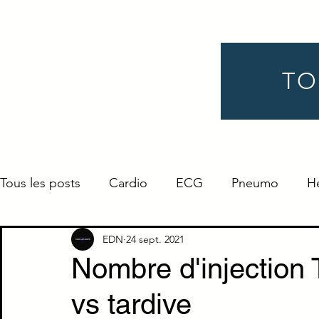
TO
Tous les posts
Cardio
ECG
Pneumo
H
Gynéco
Pédiatrie
Néphro
Urologie
EDN
24 sept. 2021
Nombre d'injection 
vs tardive
Endocrino
Définition
ORL
Ophtalmo