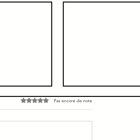
e →
Cholecystite → Pas de
Noté 0 étoile sur 5.
Pas encore de note
tomie < 72h
dilatation des voies biliaires
tite = ATB +
Les voies biliaires ne sont pas
mie au plus vite
dilatées dans la cholecystite