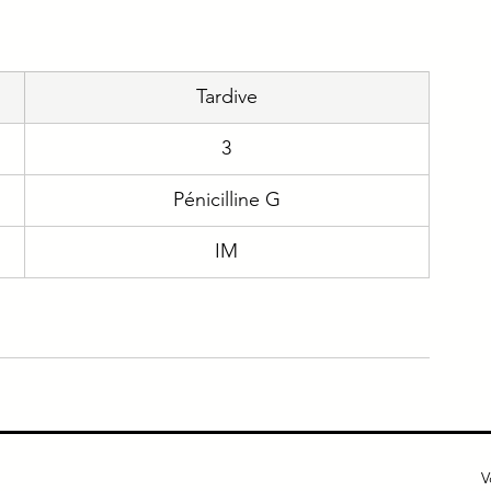
e
Immuno
Gériatrie
Addicto
Tardive
ique
Urgence
3
Pénicilline G
IM
V