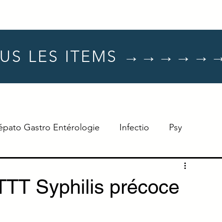
US LES ITEMS →→→→→
épato Gastro Entérologie
Infectio
Psy
Hématologie
Dermato
Oncologie
TTT Syphilis précoce
Neuro
TTT
Réflexe