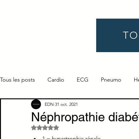
TO
Tous les posts
Cardio
ECG
Pneumo
H
Gynéco
Pédiatrie
Néphro
Urologie
EDN
31 oct. 2021
Néphropathie diabé
Noté NaN étoiles sur 5.
Endocrino
Définition
ORL
Ophtalmo
1 = hypertrophie rénale