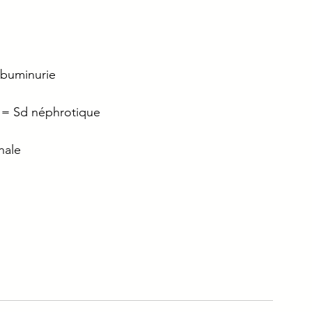
e
Immuno
Gériatrie
Addicto
lbuminurie 
ique
Urgence
 = Sd néphrotique 
nale