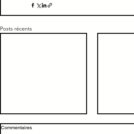
Posts récents
Hyperglycémie à jeun non
TTT Sd hépa
Commentaires
diabétique