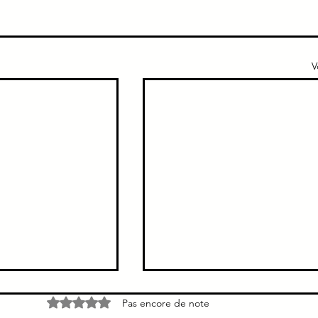
V
to-rénal
Syndrome hépatorénal → C
Noté 0 étoile sur 5.
Pas encore de note
diurétique