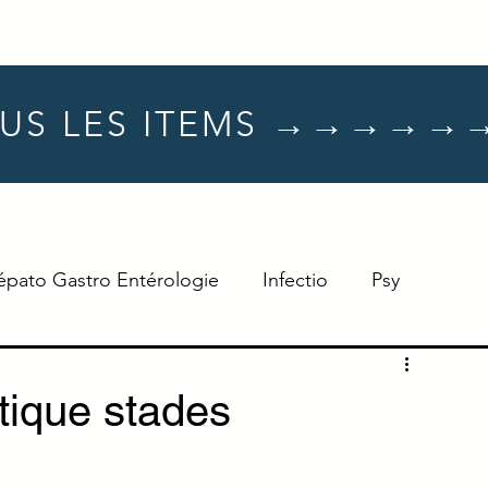
US LES ITEMS →→→→→
épato Gastro Entérologie
Infectio
Psy
Hématologie
Dermato
Oncologie
tique stades
Neuro
TTT
Réflexe