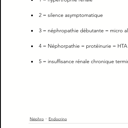
Piège Classique ECNi
CI
Médecine intern
2 = silence asymptomatique
3 = néphropathie débutante = micro a
Paradoxe contre intuitif
Ortho
Santé Publ
4 = Néphorpathie = protéinurie = HTA
5 = insuffisance rénale chronique termi
Néphro
Endocrino