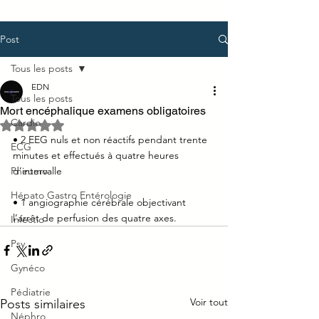
Post
Tous les posts
EDN
Tous les posts
Mort encéphalique examens obligatoires
Cardio
Noté NaN étoiles sur 5.
• 2 EEG nuls et non réactifs pendant trente 
ECG
minutes et effectués à quatre heures 
Pneumo
d’intervalle
Hépato Gastro Entérologie
• 1 angiographie cérébrale objectivant 
l’arrêt de perfusion des quatre axes.
Infectio
Psy
Gynéco
Pédiatrie
Voir tout
Posts similaires
Néphro