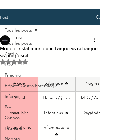
Post
Tous les posts
EDN
Tous les posts
Mode d'installation déficit aiguë vs subaiguë
Cardio
vs progressif
Noté NaN étoiles sur 5.
ECG
Pneumo
Aigue
Subaigue 🔥
Progressif
Hépato Gastro Entérologie
Infectio
Brutal
Heures / jours
Mois / Année
Psy
Vasculaire
​Infectieux 🔥
Dégénératif
Gynéco
Traumatisme
Inflammatoire 
Pédiatrie
🔥
Néphro