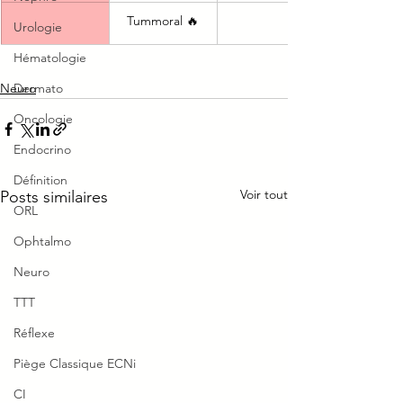
Tummoral 🔥
Urologie
Hématologie
Neuro
Dermato
Oncologie
Endocrino
Définition
Voir tout
Posts similaires
ORL
Ophtalmo
Neuro
TTT
Réflexe
Piège Classique ECNi
CI