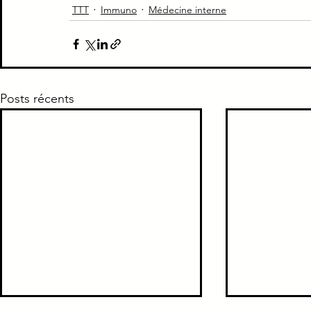
TTT
Immuno
Médecine interne
Piège Classique ECNi
CI
Médecine intern
Paradoxe contre intuitif
Ortho
Santé Publ
Posts récents