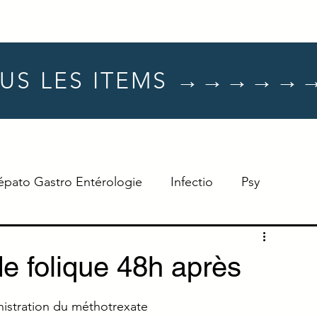
US LES ITEMS →→→→→
épato Gastro Entérologie
Infectio
Psy
Hématologie
Dermato
Oncologie
e folique 48h après
Neuro
TTT
Réflexe
nistration du méthotrexate