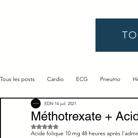
TO
Tous les posts
Cardio
ECG
Pneumo
H
Gynéco
Pédiatrie
Néphro
Urologie
EDN
14 juil. 2021
Méthotrexate + Acid
Noté NaN étoiles sur 5.
Endocrino
Définition
ORL
Ophtalmo
Acide folique 10 mg 48 heures après l'admi