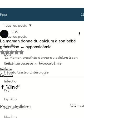
Post
Tous les posts
EDN
Tous les posts
La maman donne du calcium à son bébé
Cardio
grossesse ↔ hypocalcémie
Noté NaN étoiles sur 5.
ECG
La maman enceinte donne du calcium à son 
Pneumo
bébé : grossesse ↔ hypocalcémie 
Réflexe
Hépato Gastro Entérologie
Gynéco
Infectio
Psy
Gynéco
Voir tout
Posts similaires
Pédiatrie
Néphro