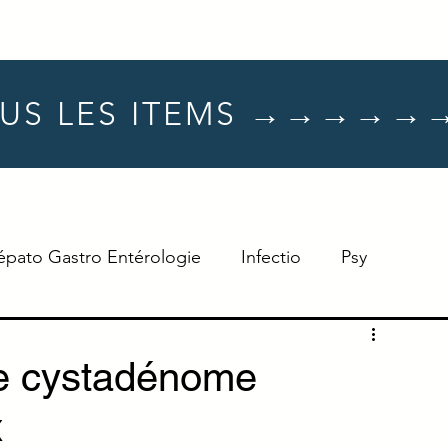
US LES ITEMS →→→→→
épato Gastro Entérologie
Infectio
Psy
Hématologie
Dermato
Oncologie
ue cystadénome
x
Neuro
TTT
Réflexe