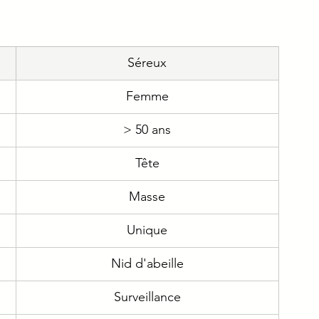
e
Immuno
Gériatrie
Addicto
Séreux
ique
Urgence
Femme
> 50 ans
Tête
Masse
Unique
Nid d'abeille
Surveillance