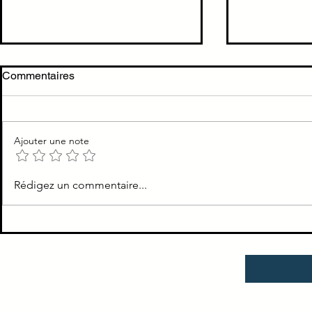
Cholécystite →
Cholecystit
Commentaires
cholécystectomie < 72h
dilatation de
TTT Cholécystite = ATB +
Les voies bili
cholécystectomie au plus vite
dilatées dans 
Ajouter une note
Rédigez un commentaire...