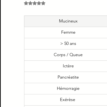
Noté NaN étoiles sur 5.
Piège Classique ECNi
CI
Médecine intern
Mucineux
Paradoxe contre intuitif
Ortho
Santé Publ
Femme
> 50 ans
Corps / Queue
Ictère
Pancréatite
Hémorragie
Exérèse 