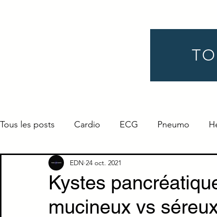
TO
Tous les posts
Cardio
ECG
Pneumo
H
Gynéco
Pédiatrie
Néphro
Urologie
EDN
24 oct. 2021
Kystes pancréatiq
mucineux vs séreu
Endocrino
Définition
ORL
Ophtalmo