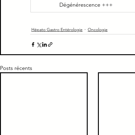
Dégénérescence +++
Hépato Gastro Entérologie
Oncologie
Posts récents