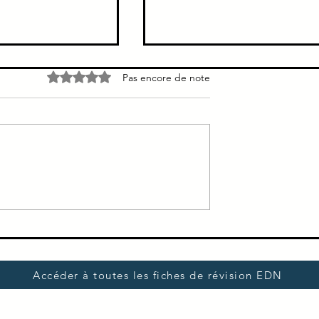
e → Pas de
Douleur colique hépatique
Noté 0 étoile sur 5.
Pas encore de note
s voies biliaires
Brutale, intense inhibe la
aires ne sont pas
respiration continue à type de
la cholecystite
broiement ou de crampe sièg
épigastre = 2/3 des cas siège
hypochondre droit =...
Accéder à toutes les fiches de révision EDN