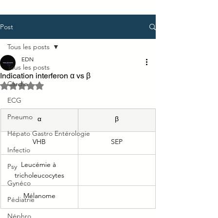
Post
Tous les posts
EDN
Tous les posts
Indication interferon α vs β
Cardio
Noté NaN étoiles sur 5.
ECG
Pneumo
α
β
Hépato Gastro Entérologie
VHB
SEP
Infectio
Leucémie à 
Psy
tricholeucocytes
Gynéco
Mélanome
Pédiatrie
Néphro