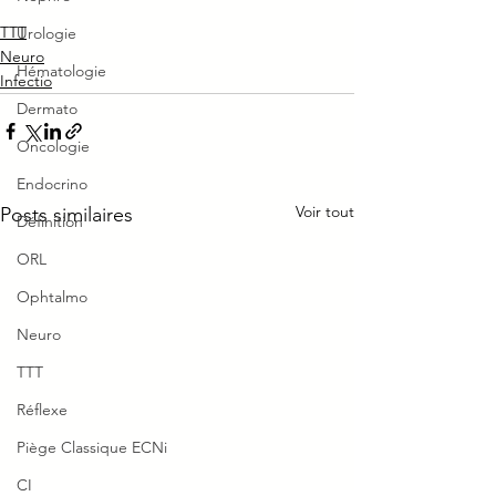
TTT
Urologie
Neuro
Hématologie
Infectio
Dermato
Oncologie
Endocrino
Voir tout
Posts similaires
Définition
ORL
Ophtalmo
Neuro
TTT
Réflexe
Piège Classique ECNi
CI