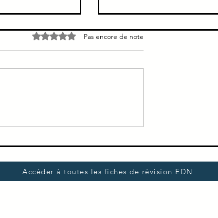
Anti
Fissure annale → Crohn
Noté 0 étoile sur 5.
Pas encore de note
Facteur intrinsèque
Jamais de fissure annale dans
RCH
Accéder à toutes les fiches de révision EDN