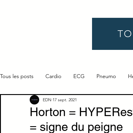
TO
Tous les posts
Cardio
ECG
Pneumo
H
Gynéco
Pédiatrie
Néphro
Urologie
EDN
17 sept. 2021
Horton = HYPEResth
= signe du peigne
Endocrino
Définition
ORL
Ophtalmo