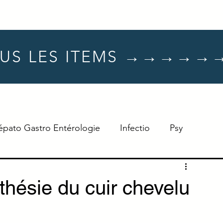
US LES ITEMS →→→→→
épato Gastro Entérologie
Infectio
Psy
Hématologie
Dermato
Oncologie
ésie du cuir chevelu
Neuro
TTT
Réflexe