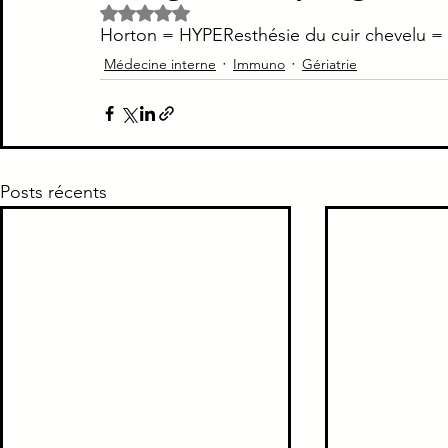
Noté NaN étoiles sur 5.
Horton = HYPEResthésie du cuir chevelu =
Piège Classique ECNi
CI
Médecine intern
Médecine interne
Immuno
Gériatrie
Paradoxe contre intuitif
Ortho
Santé Publ
Posts récents