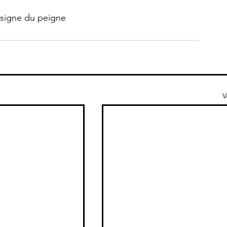
 signe du peigne
e
Immuno
Gériatrie
Addicto
ique
Urgence
V