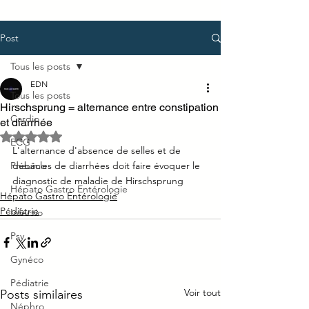
Post
Tous les posts
EDN
Tous les posts
Hirschsprung = alternance entre constipation
Cardio
et diarrhée
Noté NaN étoiles sur 5.
ECG
L'alternance d'absence de selles et de 
Pneumo
débâcles de diarrhées doit faire évoquer le 
diagnostic de maladie de Hirschsprung
Hépato Gastro Entérologie
Hépato Gastro Entérologie
Pédiatrie
Infectio
Psy
Gynéco
Pédiatrie
Voir tout
Posts similaires
Néphro