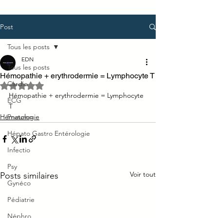
Post
Tous les posts
EDN
Tous les posts
Hémopathie + erythrodermie = Lymphocyte T
Cardio
Noté NaN étoiles sur 5.
Hémopathie + erythrodermie = Lymphocyte 
ECG
T
Hématologie
Pneumo
Hépato Gastro Entérologie
Infectio
Psy
Voir tout
Posts similaires
Gynéco
Pédiatrie
Néphro