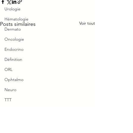
Urologie
Hématologie
Voir tout
Posts similaires
Dermato
Oncologie
Endocrino
Définition
ORL
Ophtalmo
Neuro
TTT
Réflexe
Formule Friedewa
LDL valables si 
Piège Classique ECNi
g/L
LDL = CT – HDL – [T
CI
0.0/5 (0)
Commentaires