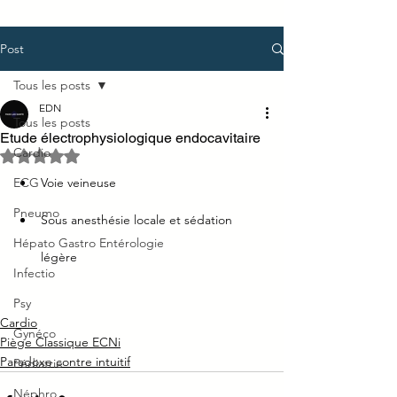
Post
Tous les posts
EDN
Tous les posts
Etude électrophysiologique endocavitaire
Cardio
Noté NaN étoiles sur 5.
ECG
Voie veineuse
Pneumo
Sous anesthésie locale et sédation 
Hépato Gastro Entérologie
légère
Infectio
Psy
Cardio
Gynéco
Piège Classique ECNi
Paradoxe contre intuitif
Pédiatrie
Néphro