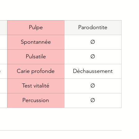
e
Immuno
Gériatrie
Addicto
Pulpe
Parodontite
ique
Urgence
Spontannée
∅
Pulsatile
∅
e
Carie profonde
Déchaussement
Test vitalité
∅
Percussion
∅