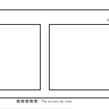
V
e → Pas de
TTT préventif grippe
Noté 0 étoile sur 5.
Pas encore de note
immunodéprimé
s voies biliaires