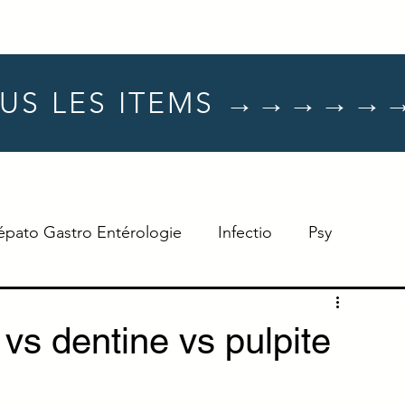
US LES ITEMS →→→→→
épato Gastro Entérologie
Infectio
Psy
Hématologie
Dermato
Oncologie
 vs dentine vs pulpite
Neuro
TTT
Réflexe