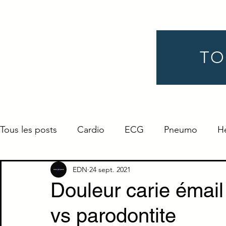
TO
Tous les posts
Cardio
ECG
Pneumo
H
Gynéco
Pédiatrie
Néphro
Urologie
EDN
24 sept. 2021
Douleur carie émail
vs parodontite
Endocrino
Définition
ORL
Ophtalmo