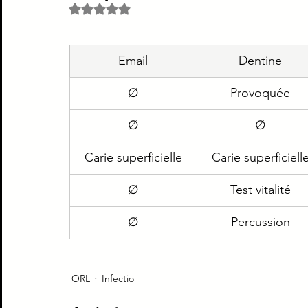
Noté NaN étoiles sur 5.
Piège Classique ECNi
CI
Médecine intern
Email
Dentine
Paradoxe contre intuitif
Ortho
Santé Publ
∅
Provoquée
∅
∅
Carie superficielle
Carie superficiell
∅
Test vitalité
∅
Percussion
ORL
Infectio