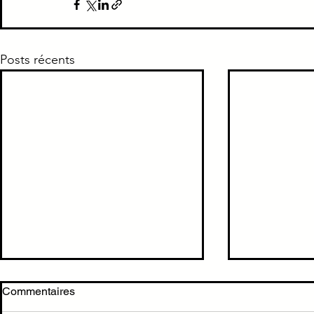
Posts récents
Cholécystite →
Cholecystit
Commentaires
cholécystectomie < 72h
dilatation de