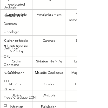
cholestérol
Urologie
Lymphopénie
Amaigrissement
Trou 
Hématologie
osmotique   > 
Dermato
Oncologie
Endocrino
Clairance fécale 
Carence
Sucre
α 1 anti trypsine 
Définition
> 20mL/j
ORL
Crohn
Stéatorrhée > 7g
Lactose
Ophtalmo
Waldmann
Maladie Coeliaque
Magnesium
Neuro
TTT
Ménétrier
Crohn
Laxatif
Réflexe
Ulcère
Whipple
Piège Classique ECNi
CI
Infection
Pullulation 