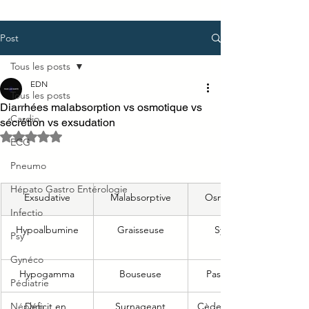
Post
Tous les posts
EDN
Tous les posts
Diarrhées malabsorption vs osmotique vs
Cardio
sécrétion vs exsudation
Noté NaN étoiles sur 5.
ECG
Pneumo
Hépato Gastro Entérologie
Exsudative
Malabsorptive
Osmotique
Infectio
Hypoalbumine
Graisseuse
Sympa
Psy
Gynéco
Hypogamma
Bouseuse
Pas d'AEG
Pédiatrie
Néphro
Déficit en 
Surnageant
Cède au jeune