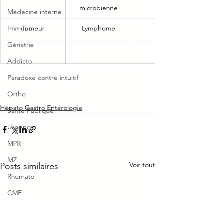
microbienne
Médecine interne
Immuno
Tumeur
Lymphome
Gériatrie
Addicto
Paradoxe contre intuitif
Ortho
Hépato Gastro Entérologie
Santé Publique
Urgence
MPR
MZ
Voir tout
Posts similaires
Rhumato
CMF
Moyen mnémotechnique