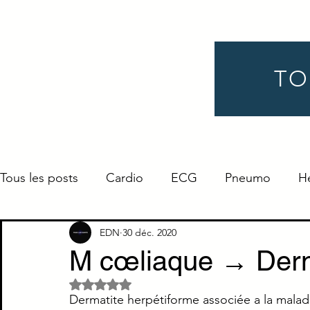
TO
Tous les posts
Cardio
ECG
Pneumo
H
Gynéco
Pédiatrie
Néphro
Urologie
EDN
30 déc. 2020
M cœliaque → Derm
Noté NaN étoiles sur 5.
Endocrino
Définition
ORL
Ophtalmo
Dermatite herpétiforme associée a la malad