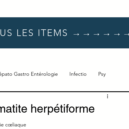
US LES ITEMS →→→→→
épato Gastro Entérologie
Infectio
Psy
Hématologie
Dermato
Oncologie
atite herpétiforme
Neuro
TTT
Réflexe
ie cœliaque 