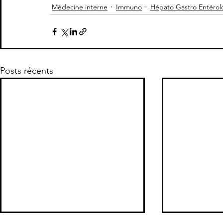
Médecine interne
Immuno
Hépato Gastro Entérol
Piège Classique ECNi
CI
Médecine intern
Paradoxe contre intuitif
Ortho
Santé Publ
Posts récents