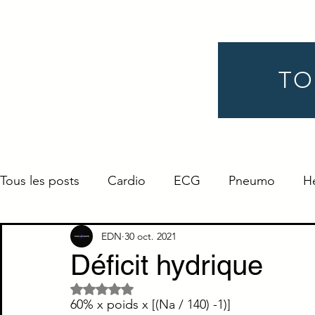
TO
Tous les posts
Cardio
ECG
Pneumo
H
Gynéco
Pédiatrie
Néphro
Urologie
EDN
30 oct. 2021
Déficit hydrique
Noté NaN étoiles sur 5.
Endocrino
Définition
ORL
Ophtalmo
60% x poids x [(Na / 140) -1)]