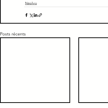
Néphro
Piège Classique ECNi
CI
Médecine intern
Paradoxe contre intuitif
Ortho
Santé Publ
Posts récents