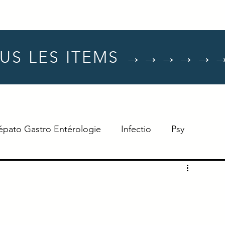
US LES ITEMS →→→→→
épato Gastro Entérologie
Infectio
Psy
Hématologie
Dermato
Oncologie
Neuro
TTT
Réflexe