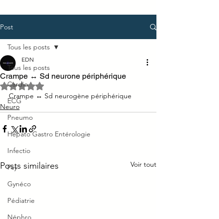
Post
Tous les posts
EDN
Tous les posts
Crampe ↔ Sd neurone périphérique
Cardio
Noté NaN étoiles sur 5.
Crampe ↔ Sd neurogène périphérique
ECG
Neuro
Pneumo
Hépato Gastro Entérologie
Infectio
Voir tout
Posts similaires
Psy
Gynéco
Pédiatrie
Néphro