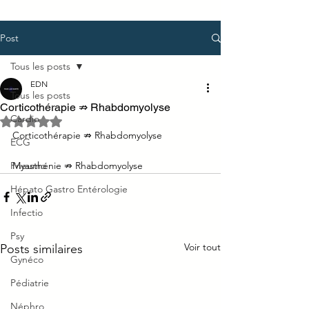
Post
Tous les posts
EDN
Tous les posts
Corticothérapie ⇏ Rhabdomyolyse
Cardio
Noté NaN étoiles sur 5.
Corticothérapie ⇏ Rhabdomyolyse
ECG
Pneumo
Myasthénie ⇏ Rhabdomyolyse
Hépato Gastro Entérologie
Infectio
Psy
Voir tout
Posts similaires
Gynéco
Pédiatrie
Néphro