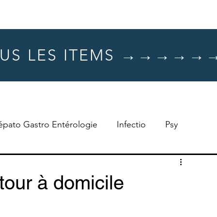
US LES ITEMS →→→→→
épato Gastro Entérologie
Infectio
Psy
Hématologie
Dermato
Oncologie
our à domicile
Neuro
TTT
Réflexe