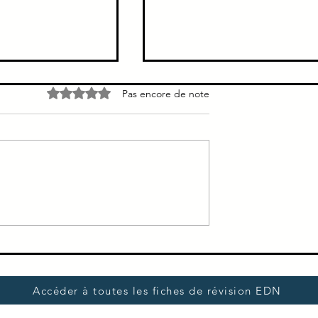
nus individuels)
Biopsie Examens Diagnosti
Noté 0 étoile sur 5.
Pas encore de note
pemphigoïde bulleuse
us individuels)
Accéder à toutes les fiches de révision EDN