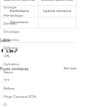
Urologie
​Xanthelasma
​Lipémie rétinienne
Hématologie
Gerontoxon
Dermato
Oncologie
Endocrino
Cardio
Définition
ORL
Ophtalmo
Voir tout
Posts similaires
Neuro
TTT
Réflexe
Piège Classique ECNi
CI