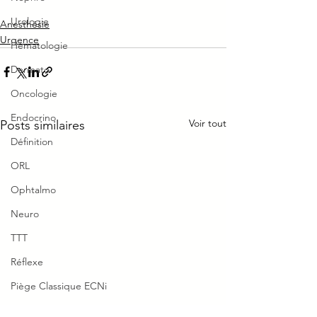
Urologie
Anesthésie
Urgence
Hématologie
Dermato
Oncologie
Endocrino
Voir tout
Posts similaires
Définition
ORL
Ophtalmo
Neuro
TTT
Réflexe
Piège Classique ECNi
CI