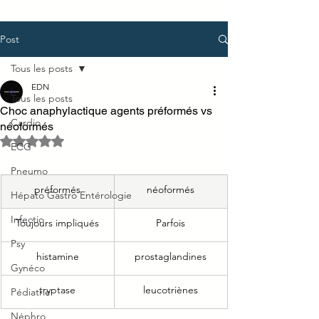
Post
Tous les posts
EDN
Tous les posts
Choc anaphylactique agents préformés vs
Cardio
néoformés
Noté NaN étoiles sur 5.
ECG
Pneumo
préformés
néoformés
Hépato Gastro Entérologie
Infectio
Toujours impliqués
Parfois
Psy
histamine
prostaglandines
Gynéco
tryptase
leucotriènes
Pédiatrie
Néphro