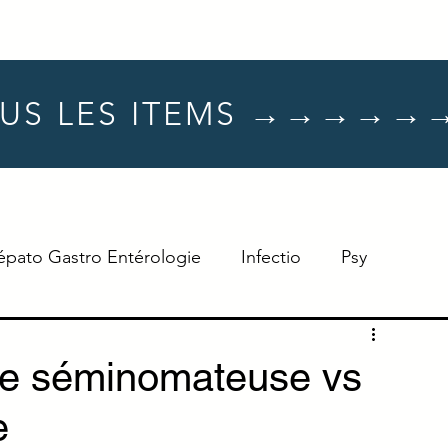
US LES ITEMS →→→→→
épato Gastro Entérologie
Infectio
Psy
Hématologie
Dermato
Oncologie
le séminomateuse vs
e
Neuro
TTT
Réflexe