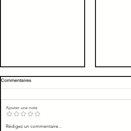
TTT mélanome NON muté
Carcinome 
Commentaires
BRAF = Immunothérapie
épidermoïde
proximale
TTT mélanome NON muté BRAF
Carcinome p
= Immunothérapie
épidermoïde
Ajouter une note
proximale
Rédigez un commentaire...