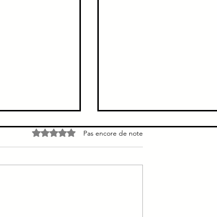
pulmonaire
Carcinomes basocellulaire
Noté 0 étoile sur 5.
Pas encore de note
 = Malpighien =
→ jamais sur les muqueus
ulmonaire
Pas de précurseur dans le
 = Malpighien =
carcinome basocellulaire