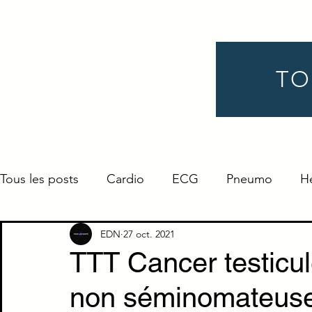
TO
Tous les posts
Cardio
ECG
Pneumo
H
Gynéco
Pédiatrie
Néphro
Urologie
EDN
27 oct. 2021
TTT Cancer testicu
non séminomateus
Endocrino
Définition
ORL
Ophtalmo