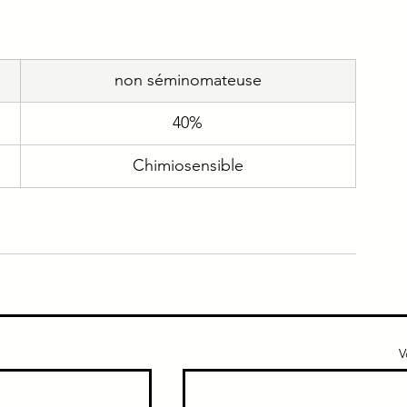
e
Immuno
Gériatrie
Addicto
non séminomateuse
ique
Urgence
40%
Chimiosensible
V