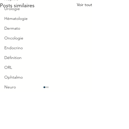
Voir tout
Posts similaires
Urologie
Hématologie
Dermato
Oncologie
Endocrino
Définition
ORL
Ophtalmo
Neuro
TTT Vaquez systématique
Polyglobulie vrai
TTT
= Aspirine
Réflexe
Saigne + Aspirine Dose
0.0/5 (0)
Commentaires
antiagrégante
Piège Classique ECNi
CI