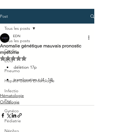
Post
Tous les posts
EDN
Tous les posts
Anomalie génétique mauvais pronostic
Cardio
myélome
Noté NaN étoiles sur 5.
ECG
délétion 17p
Pneumo
translocation t (4 ; 14)
Hépato Gastro Entérologie
Infectio
Hématologie
Psy
Oncologie
Gynéco
Pédiatrie
Néphro