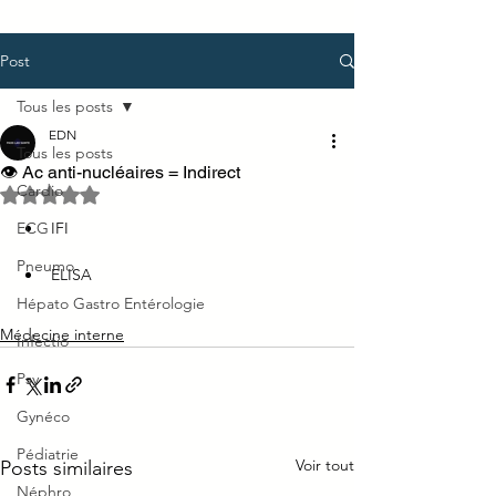
Post
Tous les posts
EDN
Tous les posts
👁 Ac anti-nucléaires = Indirect
Cardio
Noté NaN étoiles sur 5.
ECG
IFI
Pneumo
ELISA
Hépato Gastro Entérologie
Médecine interne
Infectio
Psy
Gynéco
Pédiatrie
Voir tout
Posts similaires
Néphro