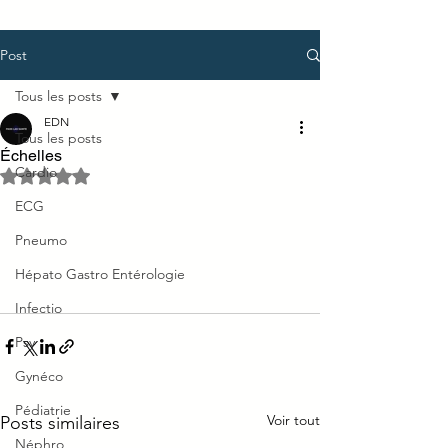
Post
Tous les posts
EDN
Tous les posts
Échelles
Cardio
Noté NaN étoiles sur 5.
ECG
Pneumo
Hépato Gastro Entérologie
Infectio
Psy
Gynéco
Pédiatrie
Voir tout
Posts similaires
Néphro