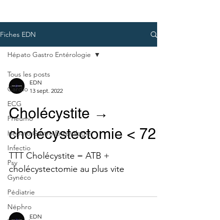
Fiches EDN
Hépato Gastro Entérologie
Tous les posts
EDN
Cardio
13 sept. 2022
ECG
Cholécystite →
Pneumo
cholécystectomie < 72h
Hépato Gastro Entérologie
Infectio
TTT Cholécystite = ATB +
Psy
cholécystectomie au plus vite
Gynéco
Pédiatrie
Néphro
EDN